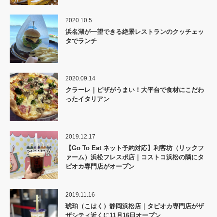
2020.10.5
浜名湖が一望できる絶景レストランのクッチェッ
タでランチ
2020.09.14
クラーレ｜ピザがうまい！大平台で食材にこだわ
ったイタリアン
2019.12.17
【Go To Eat ネット予約対応】利客坊（リックフ
ァーム）浜松フレスポ店｜コストコ浜松の隣にタ
ピオカ専門店がオープン
2019.11.16
琥珀（こはく）静岡浜松店｜タピオカ専門店がザ
ザシティ近くに11月16日オープン