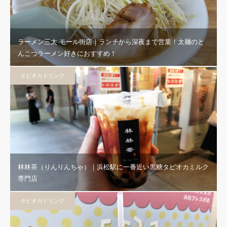
ラーメン三太 モール街店｜ランチから深夜まで営業！太麺のと
んこつラーメン好きにおすすめ！
タピオカドリンク
林林茶（りんりんちゃ）｜浜松駅に一番近い黒糖タピオカミルク
専門店
タピオカドリンク