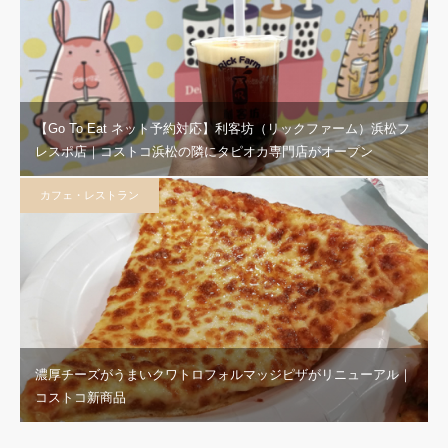
【Go To Eat ネット予約対応】利客坊（リックファーム）浜松フ
レスポ店｜コストコ浜松の隣にタピオカ専門店がオープン
カフェ・レストラン
濃厚チーズがうまいクワトロフォルマッジピザがリニューアル｜
コストコ新商品