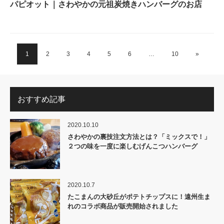
パピオット｜さわやかの元祖炭焼きハンバーグのお店
1
2
3
4
5
6
…
10
»
おすすめ記事
2020.10.10
さわやかの裏技注文方法とは？「ミックスで！」
２つの味を一度に楽しむげんこつハンバーグ
2020.10.7
たこまんの大砂丘がポテトチップスに！遠州生ま
れのコラボ商品が販売開始されました