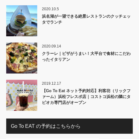
2020.10.5
浜名湖が一望できる絶景レストランのクッチェッ
タでランチ
2020.09.14
クラーレ｜ピザがうまい！大平台で食材にこだわ
ったイタリアン
2019.12.17
【Go To Eat ネット予約対応】利客坊（リックフ
ァーム）浜松フレスポ店｜コストコ浜松の隣にタ
ピオカ専門店がオープン
Go To EAT の予約はこちらから