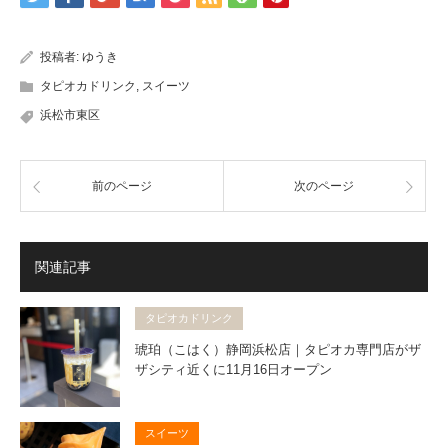
投稿者:
ゆうき
タピオカドリンク
,
スイーツ
浜松市東区
前のページ
次のページ
関連記事
タピオカドリンク
琥珀（こはく）静岡浜松店｜タピオカ専門店がザ
ザシティ近くに11月16日オープン
スイーツ