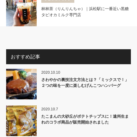
林林茶（りんりんちゃ）｜浜松駅に一番近い黒糖
タピオカミルク専門店
おすすめ記事
2020.10.10
さわやかの裏技注文方法とは？「ミックスで！」
２つの味を一度に楽しむげんこつハンバーグ
2020.10.7
たこまんの大砂丘がポテトチップスに！遠州生ま
れのコラボ商品が販売開始されました