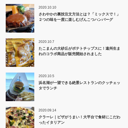
2020.10.10
さわやかの裏技注文方法とは？「ミックスで！」
２つの味を一度に楽しむげんこつハンバーグ
2020.10.7
たこまんの大砂丘がポテトチップスに！遠州生ま
れのコラボ商品が販売開始されました
2020.10.5
浜名湖が一望できる絶景レストランのクッチェッ
タでランチ
2020.09.14
クラーレ｜ピザがうまい！大平台で食材にこだわ
ったイタリアン