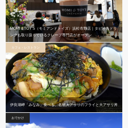
MOMI＆TOY’S（モミアンドトイズ）浜松市野店｜タピオカドリ
ンクも取り扱っているクレープ専門店がオープン
カフェ・レストラン
伊良湖岬「みなみ」食べる、名物大アサリのフライと大アサリ丼
おでかけ