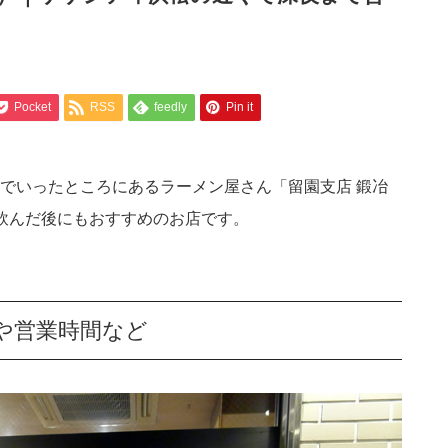
Pocket
RSS
feedly
Pin it
でいったところにあるラーメン屋さん「留園支店 鍛冶
飲んだ後にもおすすめのお店です。
や営業時間など