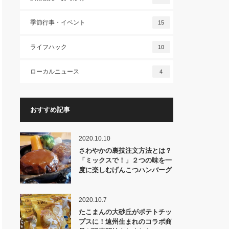
季節行事・イベント
15
ライフハック
10
ローカルニュース
4
おすすめ記事
2020.10.10
さわやかの裏技注文方法とは？
「ミックスで！」２つの味を一
度に楽しむげんこつハンバーグ
2020.10.7
たこまんの大砂丘がポテトチッ
プスに！遠州生まれのコラボ商