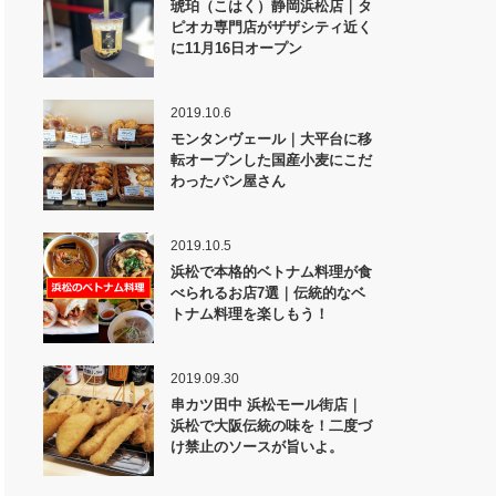
琥珀（こはく）静岡浜松店｜タ
ピオカ専門店がザザシティ近く
に11月16日オープン
2019.10.6
モンタンヴェール｜大平台に移
転オープンした国産小麦にこだ
わったパン屋さん
2019.10.5
浜松で本格的ベトナム料理が食
べられるお店7選｜伝統的なベ
トナム料理を楽しもう！
2019.09.30
串カツ田中 浜松モール街店｜
浜松で大阪伝統の味を！二度づ
け禁止のソースが旨いよ。