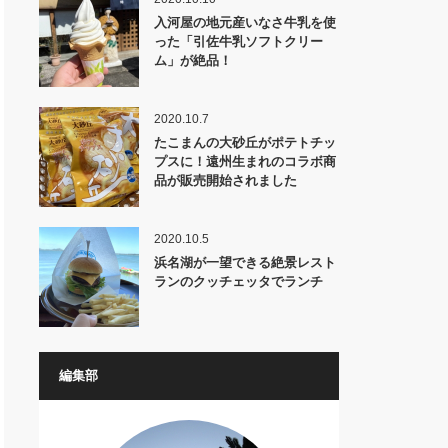
入河屋の地元産いなさ牛乳を使
った「引佐牛乳ソフトクリー
ム」が絶品！
2020.10.7
たこまんの大砂丘がポテトチッ
プスに！遠州生まれのコラボ商
品が販売開始されました
2020.10.5
浜名湖が一望できる絶景レスト
ランのクッチェッタでランチ
編集部