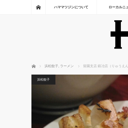
ホーム
ハママツジンについて
ローカルニ
ホーム
浜松餃子
,
ラーメン
留園支店 鍛冶店（りゅうえ
浜松餃子