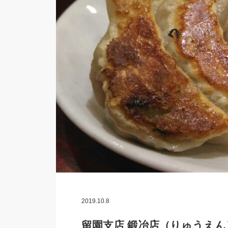
2019.10.8
留園支店 鍛冶店（りゅうえ