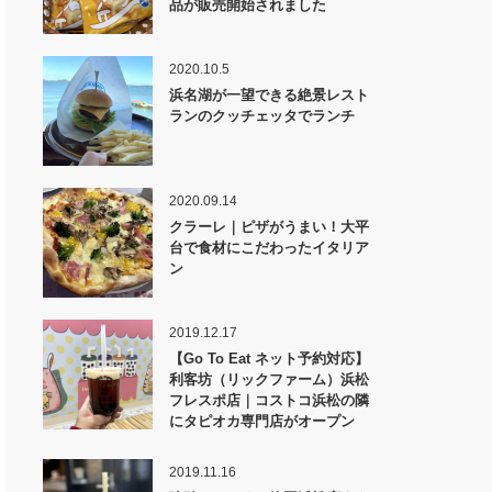
品が販売開始されました
2020.10.5
浜名湖が一望できる絶景レスト
ランのクッチェッタでランチ
2020.09.14
クラーレ｜ピザがうまい！大平
台で食材にこだわったイタリア
ン
2019.12.17
【Go To Eat ネット予約対応】
利客坊（リックファーム）浜松
フレスポ店｜コストコ浜松の隣
にタピオカ専門店がオープン
2019.11.16