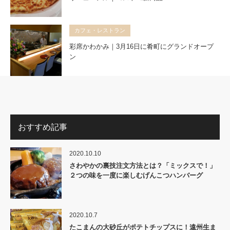
カフェ・レストラン
彩席かわかみ｜3月16日に肴町にグランドオープ
ン
おすすめ記事
2020.10.10
さわやかの裏技注文方法とは？「ミックスで！」
２つの味を一度に楽しむげんこつハンバーグ
2020.10.7
たこまんの大砂丘がポテトチップスに！遠州生ま